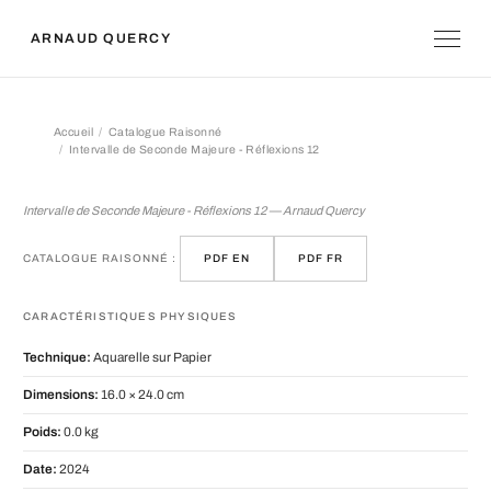
ARNAUD QUERCY
Accueil
Catalogue Raisonné
Intervalle de Seconde Majeure - Réflexions 12
Intervalle de Seconde Majeure - Réfl
Intervalle de Seconde Majeure - Réflexions 12 — Arnaud Quercy
CATALOGUE RAISONNÉ :
PDF EN
PDF FR
CARACTÉRISTIQUES PHYSIQUES
Technique:
Aquarelle sur Papier
Dimensions:
16.0 × 24.0 cm
Poids:
0.0 kg
Date:
2024