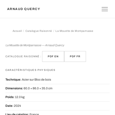
ARNAUD QUERCY
Accueil
Catalogue Raisonné
La Mouette de Montparnasse
La Mouette de Montparnasse
La Mouette de Montparnasse — Arnaud Quercy
CATALOGUE RAISONNÉ :
PDF EN
PDF FR
CARACTÉRISTIQUES PHYSIQUES
Technique:
Acier sur Bloc de bois
Dimensions:
60.0 × 86.0 × 35.0 cm
Poids:
12.0 kg
Date:
2024
Lieu de création:
France