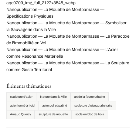
aqc0709_img_full_2127x3545_webp
Nanopublication — La Mouette de Montparnasse —
Spécifications Physiques
Nanopublication — La Mouette de Montparnasse — Symboliser
la Sauvagerie dans la Ville
Nanopublication — La Mouette de Montparnasse — Le Paradoxe
de l'Immobilité en Vol
Nanopublication — La Mouette de Montparnasse — L'Acier
comme Résonance Matérielle
Nanopublication — La Mouette de Montparnasse — La Sculpture
comme Geste Territorial
Éléments thématiques
sculpture d'acier
Nature dans la Ville
art de la faune urbaine
acier formé à froid
acier poli et patiné
sculpture d'oiseau abstraite
Arnaud Quercy
sculpture de mouette
socle en bloc de bois