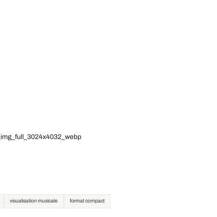
6_img_full_3024x4032_webp
visualisation musicale
format compact