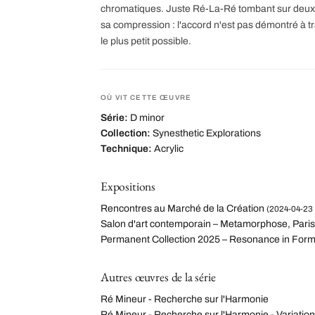
chromatiques. Juste Ré-La-Ré tombant sur deux oc
sa compression : l'accord n'est pas démontré à tr
le plus petit possible.
OÙ VIT CETTE ŒUVRE
Série:
D minor
Collection:
Synesthetic Explorations
Technique:
Acrylic
Expositions
Rencontres au Marché de la Création
(2024-04-23 
Salon d'art contemporain – Metamorphose, Paris
Permanent Collection 2025 – Resonance in For
Autres œuvres de la série
Ré Mineur - Recherche sur l'Harmonie
Ré Mineur - Recherche sur l'Harmonie - Variation