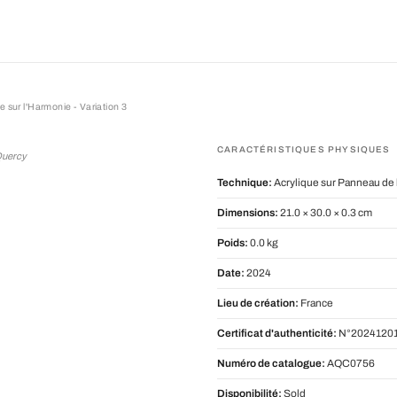
 sur l'Harmonie - Variation 3
l'Harmonie - Variation 3
CARACTÉRISTIQUES PHYSIQUES
Quercy
Technique:
Acrylique sur Panneau de 
Dimensions:
21.0 × 30.0 × 0.3 cm
Poids:
0.0 kg
Date:
2024
Lieu de création:
France
Certificat d'authenticité:
N°20241201
Numéro de catalogue:
AQC0756
Disponibilité:
Sold