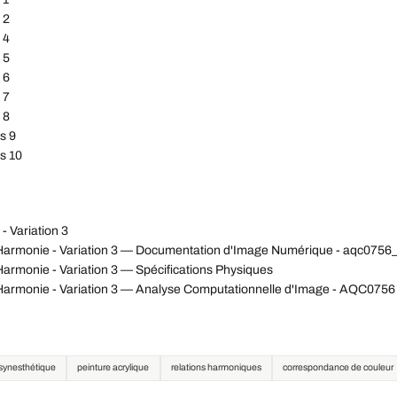
 2
 4
 5
 6
 7
 8
s 9
s 10
- Variation 3
'Harmonie - Variation 3 — Documentation d'Image Numérique - aqc075
armonie - Variation 3 — Spécifications Physiques
'Harmonie - Variation 3 — Analyse Computationnelle d'Image - AQC0756
 synesthétique
peinture acrylique
relations harmoniques
correspondance de couleur