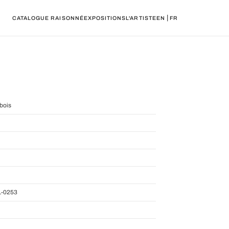
|
CATALOGUE RAISONNÉ
EXPOSITIONS
L'ARTISTE
EN
FR
bois
-0253