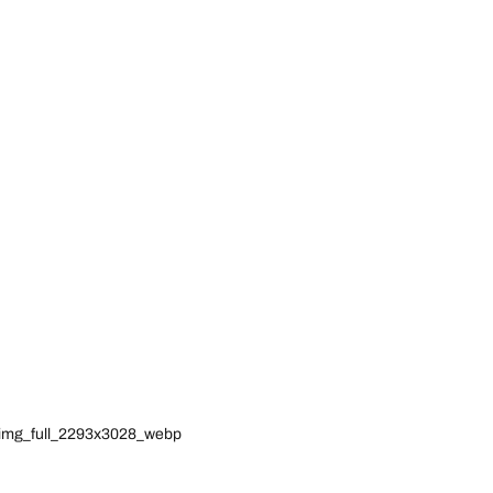
7_img_full_2293x3028_webp