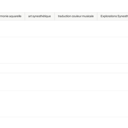
rmonie aquarelle
art synesthétique
traduction couleur musicale
Explorations Synest