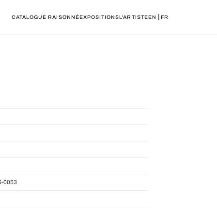
|
CATALOGUE RAISONNÉ
EXPOSITIONS
L'ARTISTE
EN
FR
5-0053