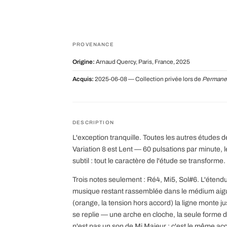
PROVENANCE
Origine:
Arnaud Quercy, Paris, France, 2025
Acquis:
2025-06-08 — Collection privée lors de
Permanen
DESCRIPTION
L'exception tranquille. Toutes les autres études 
Variation 8 est Lent — 60 pulsations par minute, 
subtil : tout le caractère de l'étude se transforme.
Trois notes seulement : Ré4, Mi5, Sol#6. L'étend
musique restant rassemblée dans le médium aigu 
(orange, la tension hors accord) la ligne monte j
se replie — une arche en cloche, la seule forme d
n'est pas un son de Mi Majeur ; c'est le même ac