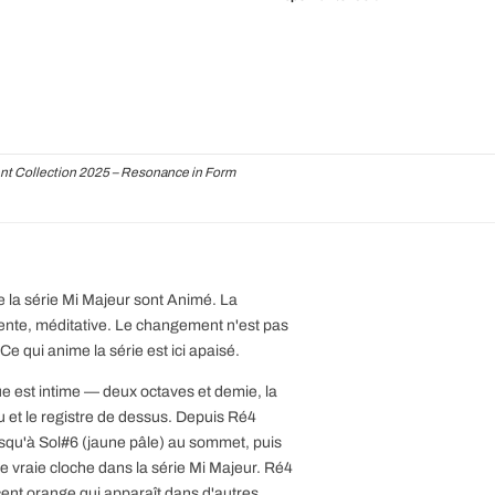
t Collection 2025 – Resonance in Form
de la série Mi Majeur sont Animé. La
lente, méditative. Le changement n'est pas
 Ce qui anime la série est ici apaisé.
ue est intime — deux octaves et demie, la
et le registre de dessus. Depuis Ré4
usqu'à Sol#6 (jaune pâle) au sommet, puis
e vraie cloche dans la série Mi Majeur. Ré4
cent orange qui apparaît dans d'autres