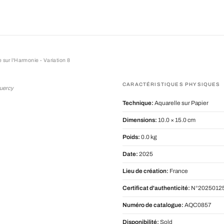
 sur l'Harmonie - Variation 8
l'Harmonie - Variation 8
CARACTÉRISTIQUES PHYSIQUES
Quercy
Technique:
Aquarelle sur Papier
Dimensions:
10.0 × 15.0 cm
Poids:
0.0 kg
Date:
2025
Lieu de création:
France
Certificat d'authenticité:
N°2025012
Numéro de catalogue:
AQC0857
Disponibilité:
Sold