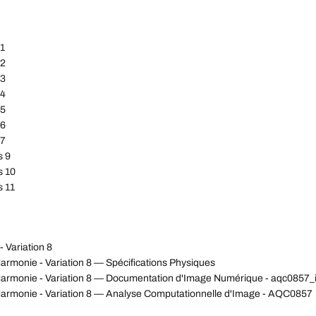
 1
 2
 3
 4
 5
 6
 7
s 9
s 10
s 11
 Variation 8
armonie - Variation 8 — Spécifications Physiques
'Harmonie - Variation 8 — Documentation d'Image Numérique - aqc085
Harmonie - Variation 8 — Analyse Computationnelle d'Image - AQC0857