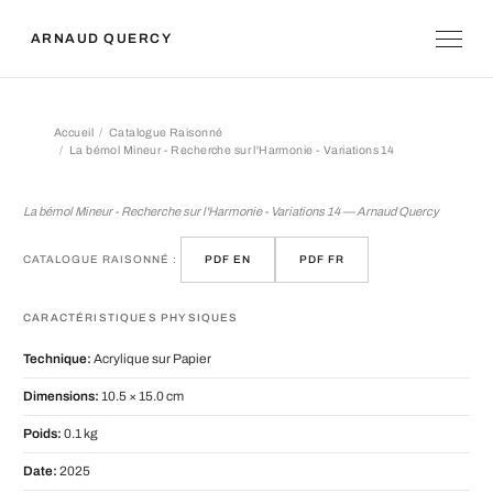
ARNAUD QUERCY
Accueil
Catalogue Raisonné
La bémol Mineur - Recherche sur l'Harmonie - Variations 14
La bémol Mineur - Recherche sur l'Ha
La bémol Mineur - Recherche sur l'Harmonie - Variations 14 — Arnaud Quercy
CATALOGUE RAISONNÉ :
PDF EN
PDF FR
CARACTÉRISTIQUES PHYSIQUES
Technique:
Acrylique sur Papier
Dimensions:
10.5 × 15.0 cm
Poids:
0.1 kg
Date:
2025