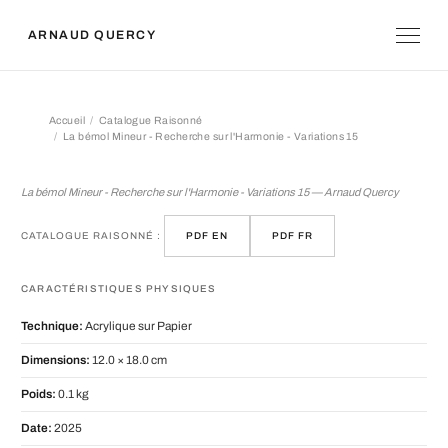
ARNAUD QUERCY
Accueil
Catalogue Raisonné
La bémol Mineur - Recherche sur l'Harmonie - Variations 15
La bémol Mineur - Recherche sur l'Ha
La bémol Mineur - Recherche sur l'Harmonie - Variations 15 — Arnaud Quercy
CATALOGUE RAISONNÉ :
PDF EN
PDF FR
CARACTÉRISTIQUES PHYSIQUES
Technique:
Acrylique sur Papier
Dimensions:
12.0 × 18.0 cm
Poids:
0.1 kg
Date:
2025