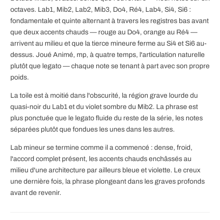
octaves. Lab1, Mib2, Lab2, Mib3, Do4, Ré4, Lab4, Si4, Si6 :
fondamentale et quinte alternant à travers les registres bas avant
que deux accents chauds — rouge au Do4, orange au Ré4 —
arrivent au milieu et que la tierce mineure ferme au Si4 et Si6 au-
dessus. Joué Animé, mp, à quatre temps, l'articulation naturelle
plutôt que legato — chaque note se tenant à part avec son propre
poids.
La toile est à moitié dans l'obscurité, la région grave lourde du
quasi-noir du Lab1 et du violet sombre du Mib2. La phrase est
plus ponctuée que le legato fluide du reste de la série, les notes
séparées plutôt que fondues les unes dans les autres.
Lab mineur se termine comme il a commencé : dense, froid,
l'accord complet présent, les accents chauds enchâssés au
milieu d'une architecture par ailleurs bleue et violette. Le creux
une dernière fois, la phrase plongeant dans les graves profonds
avant de revenir.