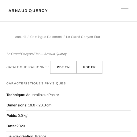
ARNAUD QUERCY
Accueil
Catalogue Raisonné
Le Grand Canyon État
Le Grand Canyon État
Le Grand Canyon État — Arnaud Quercy
CATALOGUE RAISONNÉ :
PDF EN
PDF FR
CARACTÉRISTIQUES PHYSIQUES
Technique:
Aquarelle sur Papier
Dimensions:
19.0 × 26.0 cm
Poids:
0.0 kg
Date:
2023
Lieu de création:
France