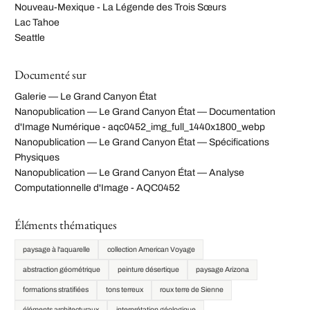
Nouveau-Mexique - La Légende des Trois Sœurs
Lac Tahoe
Seattle
Documenté sur
Galerie — Le Grand Canyon État
Nanopublication — Le Grand Canyon État — Documentation
d'Image Numérique - aqc0452_img_full_1440x1800_webp
Nanopublication — Le Grand Canyon État — Spécifications
Physiques
Nanopublication — Le Grand Canyon État — Analyse
Computationnelle d'Image - AQC0452
Éléments thématiques
paysage à l'aquarelle
collection American Voyage
abstraction géométrique
peinture désertique
paysage Arizona
formations stratifiées
tons terreux
roux terre de Sienne
éléments architecturaux
interprétation géologique