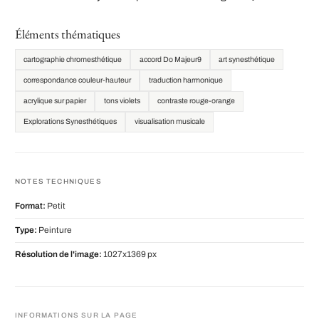
Éléments thématiques
cartographie chromesthétique
accord Do Majeur9
art synesthétique
correspondance couleur-hauteur
traduction harmonique
acrylique sur papier
tons violets
contraste rouge-orange
Explorations Synesthétiques
visualisation musicale
NOTES TECHNIQUES
Format:
Petit
Type:
Peinture
Résolution de l'image:
1027x1369 px
INFORMATIONS SUR LA PAGE