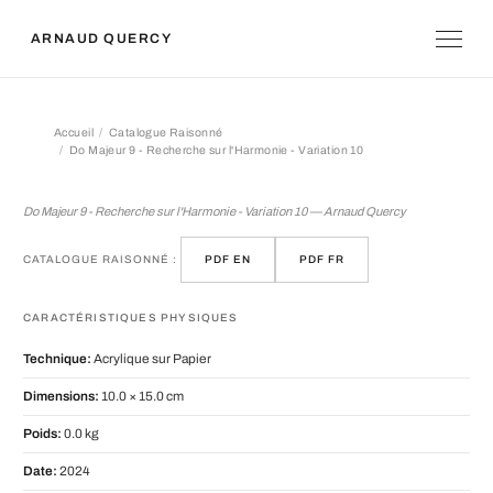
ARNAUD QUERCY
Accueil
Catalogue Raisonné
Do Majeur 9 - Recherche sur l'Harmonie - Variation 10
Do Majeur 9 - Recherche sur l'Harmoni
Do Majeur 9 - Recherche sur l'Harmonie - Variation 10 — Arnaud Quercy
CATALOGUE RAISONNÉ :
PDF EN
PDF FR
CARACTÉRISTIQUES PHYSIQUES
Technique:
Acrylique sur Papier
Dimensions:
10.0 × 15.0 cm
Poids:
0.0 kg
Date:
2024