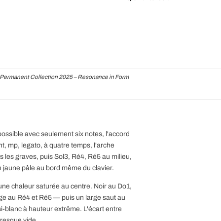
Permanent Collection 2025 – Resonance in Form
possible avec seulement six notes, l'accord
t, mp, legato, à quatre temps, l'arche
 les graves, puis Sol3, Ré4, Ré5 au milieu,
en jaune pâle au bord même du clavier.
 une chaleur saturée au centre. Noir au Do1,
ge au Ré4 et Ré5 — puis un large saut au
si-blanc à hauteur extrême. L'écart entre
presque vide.