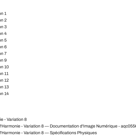
on 1
on 2
on 3
on 4
on 5
on 6
on 7
on 9
on 10
on 11
on 12
on 13
on 14
 - Variation 8
 l'Harmonie - Variation 8 — Documentation d'Image Numérique - aqc0
'Harmonie - Variation 8 — Spécifications Physiques