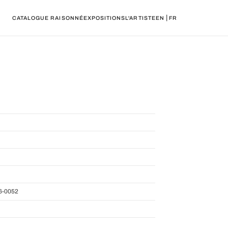
|
CATALOGUE RAISONNÉ
EXPOSITIONS
L'ARTISTE
EN
FR
6-0052