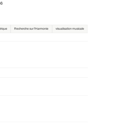
56
trique
Recherche sur l'Harmonie
visualisation musicale