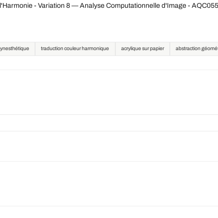
l'Harmonie - Variation 8 — Analyse Computationnelle d'Image - AQC05
synesthétique
traduction couleur harmonique
acrylique sur papier
abstraction géomé