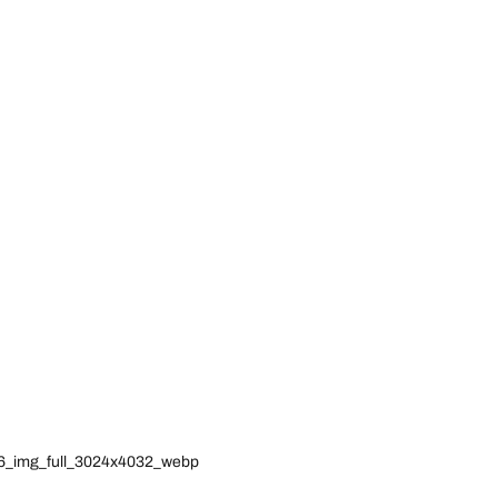
556_img_full_3024x4032_webp