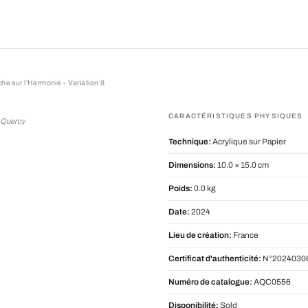
he sur l'Harmonie - Variation 8
r l'Harmonie - Variation 8
CARACTÉRISTIQUES PHYSIQUES
d Quercy
Technique:
Acrylique sur Papier
Dimensions:
10.0 × 15.0 cm
Poids:
0.0 kg
Date:
2024
Lieu de création:
France
Certificat d'authenticité:
N°2024030
Numéro de catalogue:
AQC0556
Disponibilité:
Sold