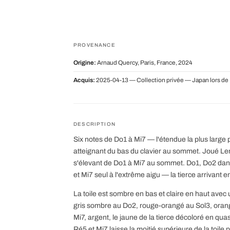
PROVENANCE
Origine:
Arnaud Quercy, Paris, France, 2024
Acquis:
2025-04-13 — Collection privée — Japan lors de
DESCRIPTION
Six notes de Do1 à Mi7 — l'étendue la plus large 
atteignant du bas du clavier au sommet. Joué Len
s'élevant de Do1 à Mi7 au sommet. Do1, Do2 dans
et Mi7 seul à l'extrême aigu — la tierce arrivant 
La toile est sombre en bas et claire en haut avec
gris sombre au Do2, rouge-orangé au Sol3, oran
Mi7, argent, le jaune de la tierce décoloré en qua
Ré5 et Mi7 laisse la moitié supérieure de la toile 