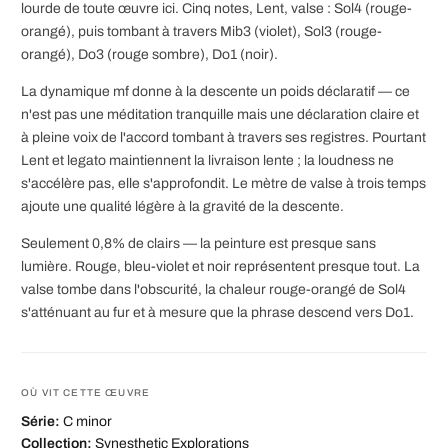
lourde de toute œuvre ici. Cinq notes, Lent, valse : Sol4 (rouge-
orangé), puis tombant à travers Mib3 (violet), Sol3 (rouge-
orangé), Do3 (rouge sombre), Do1 (noir).
La dynamique mf donne à la descente un poids déclaratif — ce
n'est pas une méditation tranquille mais une déclaration claire et
à pleine voix de l'accord tombant à travers ses registres. Pourtant
Lent et legato maintiennent la livraison lente ; la loudness ne
s'accélère pas, elle s'approfondit. Le mètre de valse à trois temps
ajoute une qualité légère à la gravité de la descente.
Seulement 0,8% de clairs — la peinture est presque sans
lumière. Rouge, bleu-violet et noir représentent presque tout. La
valse tombe dans l'obscurité, la chaleur rouge-orangé de Sol4
s'atténuant au fur et à mesure que la phrase descend vers Do1.
OÙ VIT CETTE ŒUVRE
Série:
C minor
Collection:
Synesthetic Explorations