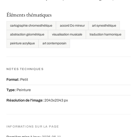
Éléments thématiques
cartographie chromesthétique
accord Do mineur
art synesthétique
abstraction géométrique
visualisation musicale
traduction harmonique
peinture acrylique
art contemporain
NOTES TECHNIQUES
Format:
Petit
Type:
Peinture
Résolution de l'image:
2043x2043 px
INFORMATIONS SUR LA PAGE
Dernière mise à jour :
2026-06-11