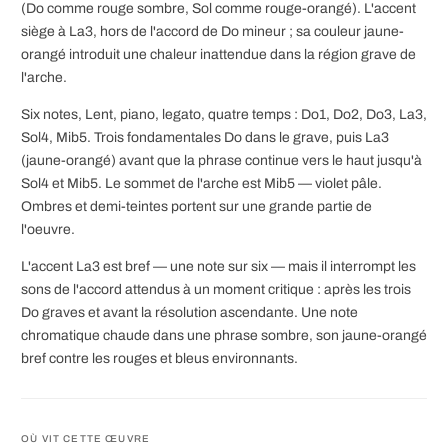
(Do comme rouge sombre, Sol comme rouge-orangé). L'accent
siège à La3, hors de l'accord de Do mineur ; sa couleur jaune-
orangé introduit une chaleur inattendue dans la région grave de
l'arche.
Six notes, Lent, piano, legato, quatre temps : Do1, Do2, Do3, La3,
Sol4, Mib5. Trois fondamentales Do dans le grave, puis La3
(jaune-orangé) avant que la phrase continue vers le haut jusqu'à
Sol4 et Mib5. Le sommet de l'arche est Mib5 — violet pâle.
Ombres et demi-teintes portent sur une grande partie de
l'oeuvre.
L'accent La3 est bref — une note sur six — mais il interrompt les
sons de l'accord attendus à un moment critique : après les trois
Do graves et avant la résolution ascendante. Une note
chromatique chaude dans une phrase sombre, son jaune-orangé
bref contre les rouges et bleus environnants.
OÙ VIT CETTE ŒUVRE