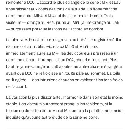
remonter à Do6. L'accord le plus étrange de la série : Mi4 et La5
apparaissent aux côtés des tons de la triade, un frottement de
demi-ton entre Mib4 et Mi4 qui tire l'harmonie de côté. Trois
visiteurs — orange au Ré4, jaune au Mi4, jaune-orange au La5
— surpassent presque les tons de l'accord en nombre.
Le bleu vers le noir ancre les graves au Lab2. Le registre médian
est une collision : bleu-violet aux Mib3 et Mib4, puis
immédiatement jaune au Mi4, les deux couleurs pressées à un
demi-ton d'écart. L'orange luit au Ré4, chaud et insistant. Plus
haut, le jaune-orange au La5 ajoute une autre chaleur étrangère
avant que Do6 ne refroidisse en rouge pâle au sommet. La toile
se lit agitée — des intrusions chaudes envahissant les tons froids
de l'accord.
La variation la plus dissonante, l'harmonie dans son état le moins
stable. Les visiteurs surpassent presque les résidents, et la
friction de demi-ton entre Mib et Mi donne à la palette une tension
inquiète qu'aucune autre étude de la série ne porte.