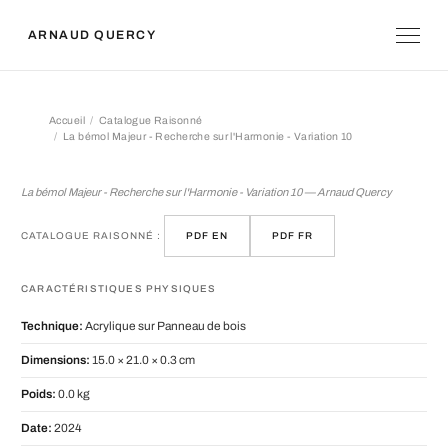
ARNAUD QUERCY
Accueil
Catalogue Raisonné
La bémol Majeur - Recherche sur l'Harmonie - Variation 10
La bémol Majeur - Recherche sur l'Ha
La bémol Majeur - Recherche sur l'Harmonie - Variation 10 — Arnaud Quercy
CATALOGUE RAISONNÉ :
PDF EN
PDF FR
CARACTÉRISTIQUES PHYSIQUES
Technique:
Acrylique sur Panneau de bois
Dimensions:
15.0 × 21.0 × 0.3 cm
Poids:
0.0 kg
Date:
2024