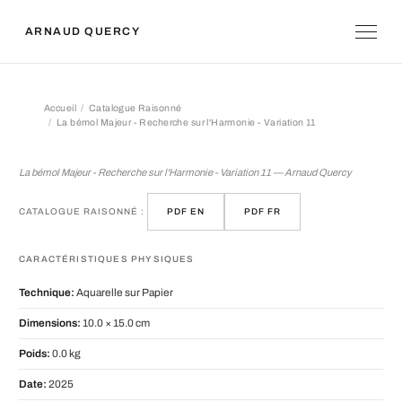
ARNAUD QUERCY
Accueil
Catalogue Raisonné
La bémol Majeur - Recherche sur l'Harmonie - Variation 11
La bémol Majeur - Recherche sur l'Ha
La bémol Majeur - Recherche sur l'Harmonie - Variation 11 — Arnaud Quercy
CATALOGUE RAISONNÉ :
PDF EN
PDF FR
CARACTÉRISTIQUES PHYSIQUES
Technique:
Aquarelle sur Papier
Dimensions:
10.0 × 15.0 cm
Poids:
0.0 kg
Date:
2025