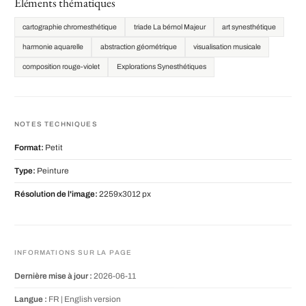
Éléments thématiques
cartographie chromesthétique
triade La bémol Majeur
art synesthétique
harmonie aquarelle
abstraction géométrique
visualisation musicale
composition rouge-violet
Explorations Synesthétiques
NOTES TECHNIQUES
Format:
Petit
Type:
Peinture
Résolution de l'image:
2259x3012 px
INFORMATIONS SUR LA PAGE
Dernière mise à jour :
2026-06-11
Langue :
FR |
English version