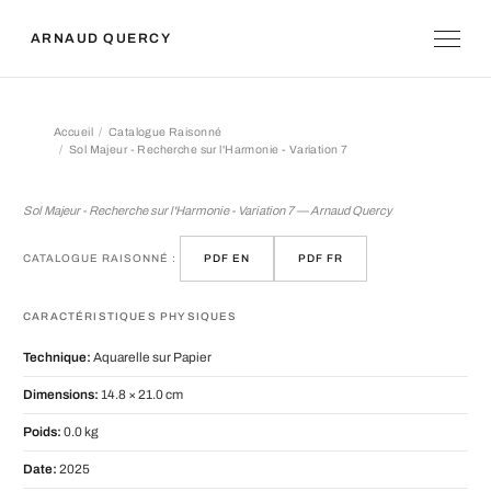
ARNAUD QUERCY
Accueil
Catalogue Raisonné
Sol Majeur - Recherche sur l'Harmonie - Variation 7
Sol Majeur - Recherche sur l'Harmonie
Sol Majeur - Recherche sur l'Harmonie - Variation 7 — Arnaud Quercy
CATALOGUE RAISONNÉ :
PDF EN
PDF FR
CARACTÉRISTIQUES PHYSIQUES
Technique:
Aquarelle sur Papier
Dimensions:
14.8 × 21.0 cm
Poids:
0.0 kg
Date:
2025