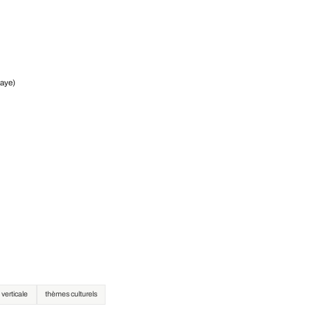
Laye)
verticale
thèmes culturels