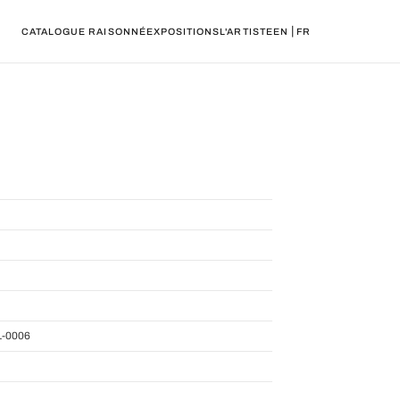
|
CATALOGUE RAISONNÉ
EXPOSITIONS
L'ARTISTE
EN
FR
-0006