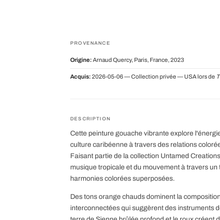
PROVENANCE
Origine:
Arnaud Quercy, Paris, France, 2023
Acquis:
2026-05-06 — Collection privée — USA lors de
T
DESCRIPTION
Cette peinture gouache vibrante explore l'énergi
culture caribéenne à travers des relations coloré
Faisant partie de la collection Untamed Creations
musique tropicale et du mouvement à travers un t
harmonies colorées superposées.
Des tons orange chauds dominent la composition,
interconnectées qui suggèrent des instruments d
terre de Sienne brûlée profond et le roux créent 