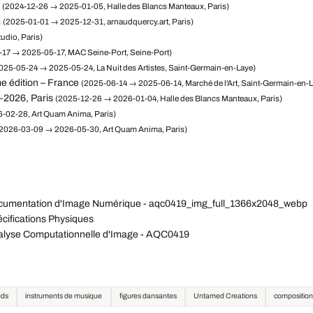
(2024-12-26 → 2025-01-05, Halle des Blancs Manteaux, Paris)
m
(2025-01-01 → 2025-12-31, arnaudquercy.art, Paris)
udio, Paris)
17 → 2025-05-17, MAC Seine-Port, Seine-Port)
025-05-24 → 2025-05-24, La Nuit des Artistes, Saint-Germain-en-Laye)
e édition – France
(2025-06-14 → 2025-06-14, Marché de l'Art, Saint-Germain-en-
–2026, Paris
(2025-12-26 → 2026-01-04, Halle des Blancs Manteaux, Paris)
-02-28, Art Quam Anima, Paris)
2026-03-09 → 2026-05-30, Art Quam Anima, Paris)
cumentation d'Image Numérique - aqc0419_img_full_1366x2048_webp
ifications Physiques
alyse Computationnelle d'Image - AQC0419
uds
instruments de musique
figures dansantes
Untamed Creations
composition 