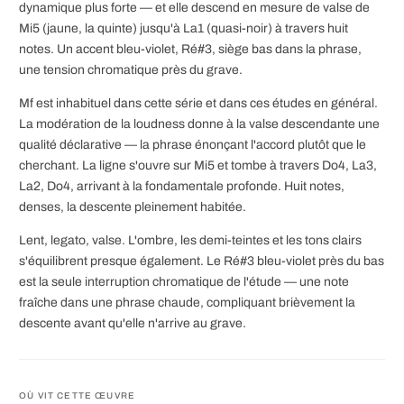
dynamique plus forte — et elle descend en mesure de valse de
Mi5 (jaune, la quinte) jusqu'à La1 (quasi-noir) à travers huit
notes. Un accent bleu-violet, Ré#3, siège bas dans la phrase,
une tension chromatique près du grave.
Mf est inhabituel dans cette série et dans ces études en général.
La modération de la loudness donne à la valse descendante une
qualité déclarative — la phrase énonçant l'accord plutôt que le
cherchant. La ligne s'ouvre sur Mi5 et tombe à travers Do4, La3,
La2, Do4, arrivant à la fondamentale profonde. Huit notes,
denses, la descente pleinement habitée.
Lent, legato, valse. L'ombre, les demi-teintes et les tons clairs
s'équilibrent presque également. Le Ré#3 bleu-violet près du bas
est la seule interruption chromatique de l'étude — une note
fraîche dans une phrase chaude, compliquant brièvement la
descente avant qu'elle n'arrive au grave.
OÙ VIT CETTE ŒUVRE