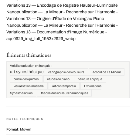
Variations 13 — Encodage de Registre Hauteur-Luminosité
Nanopublication — La Mineur - Recherche sur l'Harmonie -
Variations 13 — Origine d'Étude de Voicing au Piano
Nanopublication — La Mineur - Recherche sur l'Harmonie -
Variations 13 — Documentation d'Image Numérique -
aqc0929_img_full_1953x2929_webp
Éléments thématiques
Voici la traduction en français :
art synesthésique
cartographie des couleurs
accord de La Mineur
cercle des quintes
études de piano
peinture acrylique
visualisation musicale
art contemporain
Explorations
Synesthésiques
théorie des couleurs harmoniques
NOTES TECHNIQUES
Format:
Moyen