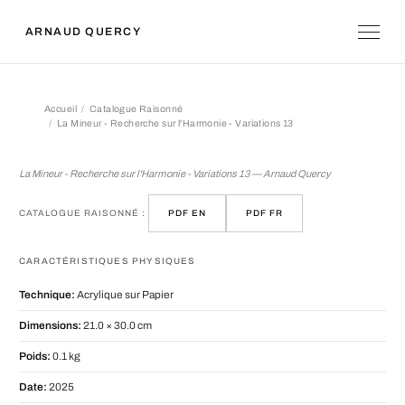
ARNAUD QUERCY
Accueil
Catalogue Raisonné
La Mineur - Recherche sur l'Harmonie - Variations 13
La Mineur - Recherche sur l'Harmonie 
La Mineur - Recherche sur l'Harmonie - Variations 13 — Arnaud Quercy
CATALOGUE RAISONNÉ :
PDF EN
PDF FR
CARACTÉRISTIQUES PHYSIQUES
Technique:
Acrylique sur Papier
Dimensions:
21.0 × 30.0 cm
Poids:
0.1 kg
Date:
2025