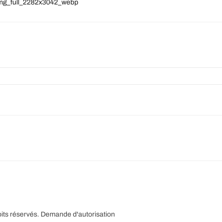
img_full_2282x3042_webp
its réservés.
Demande d'autorisation