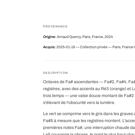
PROVENANCE
Origine:
Arnaud Quercy, Paris, France, 2024
Acquis:
2025-01-19 — Collection privée — Paris, France 
DESCRIPTION
Octaves de Fa# ascendantes — Fa#2, Fa#4, Fa#5 
registres, avec des accents au Ré3 (orange) et L
trois temps — une valse douce montant de Fa#2 à 
s'élevant de l'obscurité vers la lumière.
Le vert se comprime vers le gris dans les graves 
Fa#5 à mesure que les registres montent. L'acce
premières notes Fa#, une interruption chaude da
La5 couronne la phrase, le point le plus haut chau