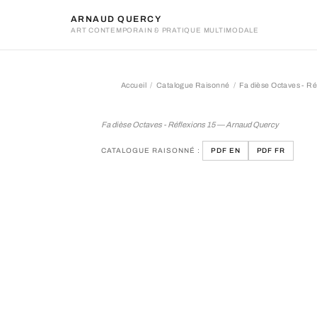
ARNAUD QUERCY
ART CONTEMPORAIN & PRATIQUE MULTIMODALE
Accueil
Catalogue Raisonné
Fa dièse Octaves - Ré
Fa dièse Octaves - Réflexi
Fa dièse Octaves - Réflexions 15 — Arnaud Quercy
CATALOGUE RAISONNÉ :
PDF EN
PDF FR