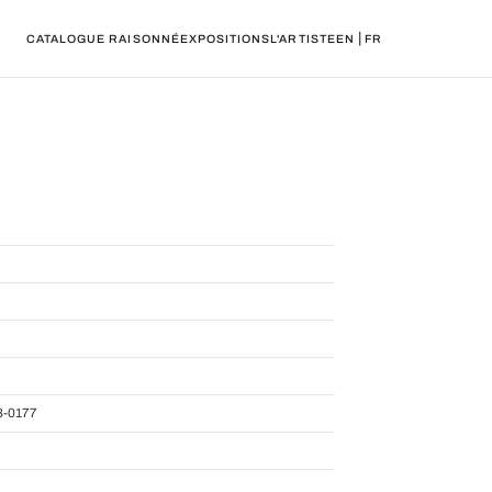
|
CATALOGUE RAISONNÉ
EXPOSITIONS
L'ARTISTE
EN
FR
-0177