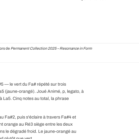
lors de
Permanent Collection 2025 – Resonance in Form
— le vert du Fa# répété sur trois
a5 (jaune-orangé). Joué Animé, p, legato, à
La5. Cinq notes au total, la phrase
au Fa#2, puis s'éclaire à travers Fa#4 et
nt orange au Ré3 siège entre les deux
ns le dégradé froid. Le jaune-orangé au
d plutôt que vert.