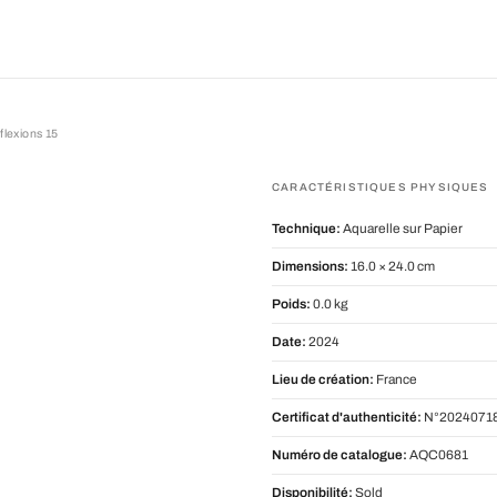
flexions 15
ons 15
CARACTÉRISTIQUES PHYSIQUES
Technique:
Aquarelle sur Papier
Dimensions:
16.0 × 24.0 cm
Poids:
0.0 kg
Date:
2024
Lieu de création:
France
Certificat d'authenticité:
N°20240718
Numéro de catalogue:
AQC0681
Disponibilité:
Sold