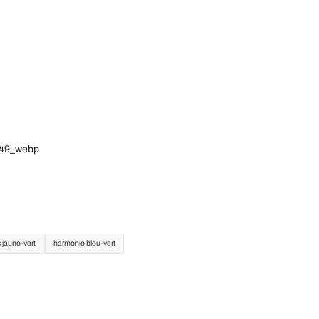
3549_webp
 jaune-vert
harmonie bleu-vert