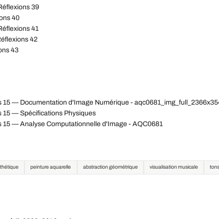
Réflexions 39
ions 40
Réflexions 41
éflexions 42
ons 43
ons 15 — Documentation d'Image Numérique - aqc0681_img_full_2366x
s 15 — Spécifications Physiques
ns 15 — Analyse Computationnelle d'Image - AQC0681
sthétique
peinture aquarelle
abstraction géométrique
visualisation musicale
tons