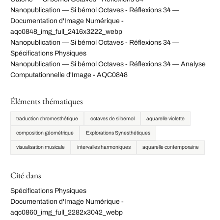
Nanopublication — Si bémol Octaves - Réflexions 34 —
Documentation d'Image Numérique -
aqc0848_img_full_2416x3222_webp
Nanopublication — Si bémol Octaves - Réflexions 34 —
Spécifications Physiques
Nanopublication — Si bémol Octaves - Réflexions 34 — Analyse
Computationnelle d'Image - AQC0848
Éléments thématiques
traduction chromesthétique
octaves de si bémol
aquarelle violette
composition géométrique
Explorations Synesthétiques
visualisation musicale
intervalles harmoniques
aquarelle contemporaine
Cité dans
Spécifications Physiques
Documentation d'Image Numérique -
aqc0860_img_full_2282x3042_webp