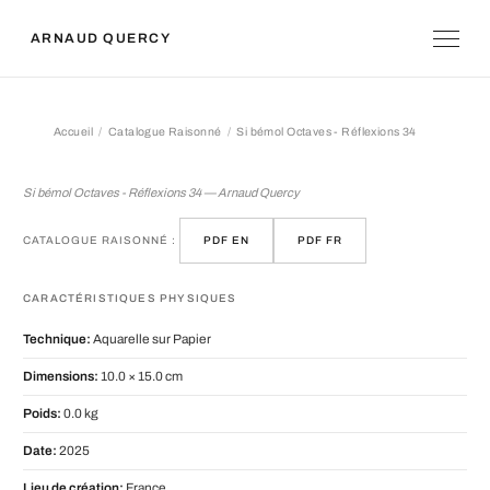
ARNAUD QUERCY
Accueil
Catalogue Raisonné
Si bémol Octaves - Réflexions 34
Si bémol Octaves - Réflexions 34
Si bémol Octaves - Réflexions 34 — Arnaud Quercy
CATALOGUE RAISONNÉ :
PDF EN
PDF FR
CARACTÉRISTIQUES PHYSIQUES
Technique:
Aquarelle sur Papier
Dimensions:
10.0 × 15.0 cm
Poids:
0.0 kg
Date:
2025
Lieu de création:
France