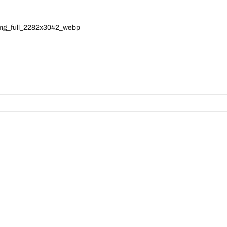
img_full_2282x3042_webp