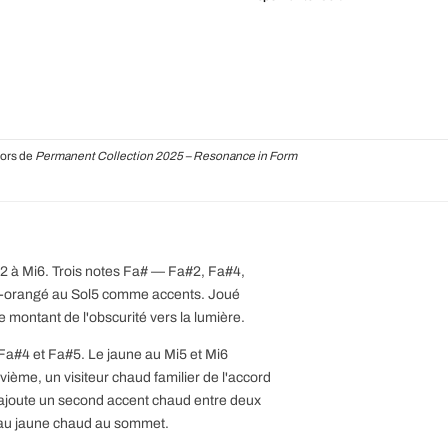
lors de
Permanent Collection 2025 – Resonance in Form
 à Mi6. Trois notes Fa# — Fa#2, Fa#4,
ge-orangé au Sol5 comme accents. Joué
 montant de l'obscurité vers la lumière.
u Fa#4 et Fa#5. Le jaune au Mi5 et Mi6
uvième, un visiteur chaud familier de l'accord
ajoute un second accent chaud entre deux
d au jaune chaud au sommet.