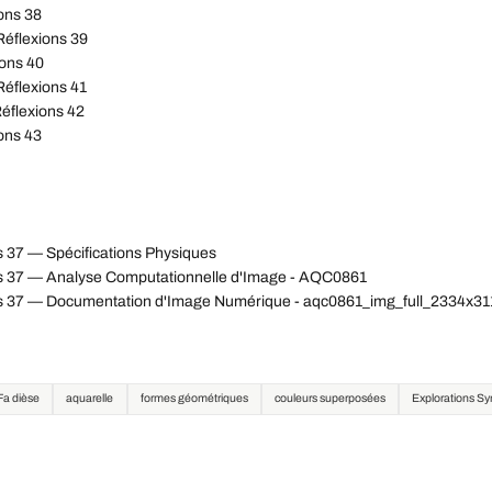
ons 38
Réflexions 39
ions 40
Réflexions 41
éflexions 42
ons 43
s 37 — Spécifications Physiques
ns 37 — Analyse Computationnelle d'Image - AQC0861
ons 37 — Documentation d'Image Numérique - aqc0861_img_full_2334x3
Fa dièse
aquarelle
formes géométriques
couleurs superposées
Explorations S