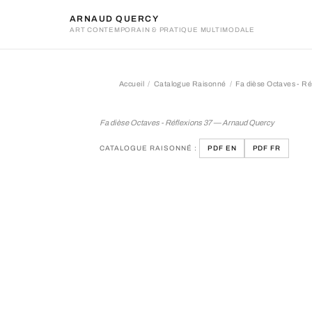
ARNAUD QUERCY
ART CONTEMPORAIN & PRATIQUE MULTIMODALE
Accueil
Catalogue Raisonné
Fa dièse Octaves - Ré
Fa dièse Octaves - Réflexi
Fa dièse Octaves - Réflexions 37 — Arnaud Quercy
CATALOGUE RAISONNÉ :
PDF EN
PDF FR