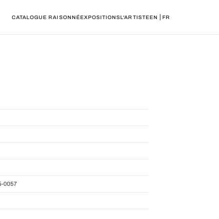
|
CATALOGUE RAISONNÉ
EXPOSITIONS
L'ARTISTE
EN
FR
5-0057