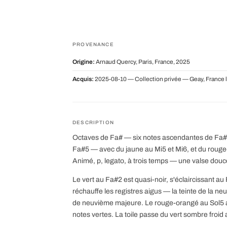
PROVENANCE
Origine:
Arnaud Quercy, Paris, France, 2025
Acquis:
2025-08-10 — Collection privée — Geay, France 
DESCRIPTION
Octaves de Fa# — six notes ascendantes de Fa#2
Fa#5 — avec du jaune au Mi5 et Mi6, et du rou
Animé, p, legato, à trois temps — une valse douce
Le vert au Fa#2 est quasi-noir, s'éclaircissant a
réchauffe les registres aigus — la teinte de la ne
de neuvième majeure. Le rouge-orangé au Sol5 
notes vertes. La toile passe du vert sombre froi