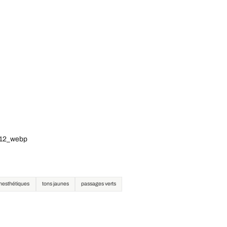
112_webp
ynesthétiques
tons jaunes
passages verts