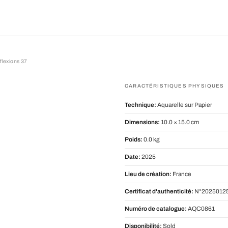
flexions 37
ons 37
CARACTÉRISTIQUES PHYSIQUES
Technique:
Aquarelle sur Papier
Dimensions:
10.0 × 15.0 cm
Poids:
0.0 kg
Date:
2025
Lieu de création:
France
Certificat d'authenticité:
N°2025012
Numéro de catalogue:
AQC0861
Disponibilité:
Sold